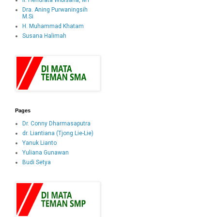
Ir. Hendrata Wibisana, MT
Dra. Aning Purwaningsih
M.Si
H. Muhammad Khatam
Susana Halimah
Pages
Dr. Conny Dharmasaputra
dr. Liantiana (Tjong Lie-Lie)
Yanuk Lianto
Yuliana Gunawan
Budi Setya