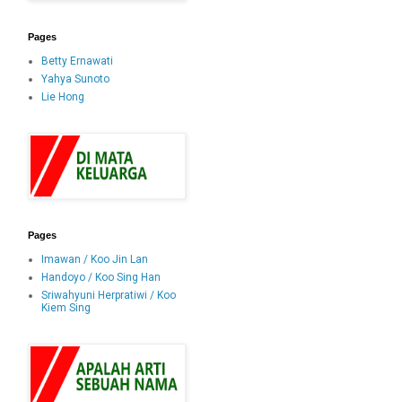
Pages
Betty Ernawati
Yahya Sunoto
Lie Hong
Pages
Imawan / Koo Jin Lan
Handoyo / Koo Sing Han
Sriwahyuni Herpratiwi / Koo
Kiem Sing