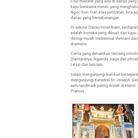
Fitur menarik yang ada di danau yang
kayu berwarna merah yang menghubung
Ngoc Son. Dari atas jembatan, kita ju
danau yang berseberangan.
Di sekitar Danau Hoan Kiem, terdapat
adalah boneka yang dibuat dari kayu a
diiringi musik tradisional Vietnam 
dramatis.
Cerita yang dimainkan tentang mitolog
Diantaranya, legenda naga dan phoe
Lê Lợ dan lain-lain.
Selain mengunjungi kuil-kuil berseja
mengunjungi Katedral St. Joseph. Gerej
satu landmark paling ikonik di Hanoi
Prancis.