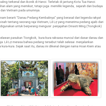
ing terkenal dan ikonik di Hanoi. Terletak di jantung Kota Tua Hanoi.
ahan alam yang memikat, tetapi juga memiliki legenda, sejarah dan budaya
i dan Vietnam pada umumnya.
am berarti “Danau Pedang Kembalinya” yang berasal dari legenda rakyat
rkisah tentang seorang raja Vietnam, Lê Lợ yang menerima pedang ajaib dari
u digunakan untuk berperang mengusir penjajahan Dinasti Ming (Tiongkok)
awan pasukan Tiongkok, kura-kura raksasa muncul dari dasar danau dan
ja Lê Lợ merasa bahwa pedang tersebut telah selesai menjalankan
kura-kura. Sejak saat itu, danau ini dikenal dengan nama Hoan Kiem atau