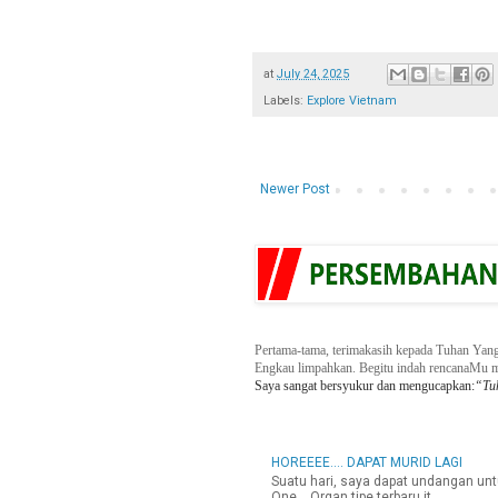
at
July 24, 2025
Labels:
Explore Vietnam
Newer Post
Pertama-tama, terimakasih kepada Tuhan Yan
Engkau
limpahkan. Begitu indah
rencanaMu m
Saya sangat bersyukur dan mengucapkan:
“Tuh
HOREEEE.... DAPAT MURID LAGI
Suatu hari, saya dapat undangan u
One. Organ tipe terbaru it...