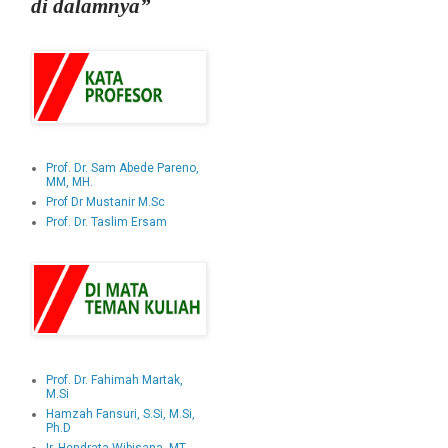
di dalamnya”
Prof. Dr. Sam Abede Pareno,
MM, MH.
Prof Dr Mustanir M.Sc
Prof. Dr. Taslim Ersam
Prof. Dr. Fahimah Martak,
M.Si
Hamzah Fansuri, S.Si, M.Si,
Ph.D