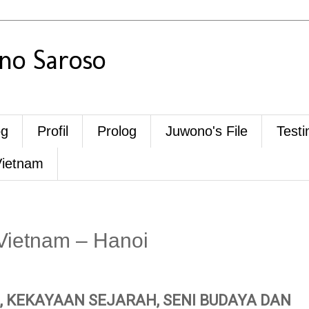
o Saroso
og
Profil
Prolog
Juwono's File
Testi
Vietnam
Vietnam – Hanoi
 KEKAYAAN SEJARAH, SENI BUDAYA DAN