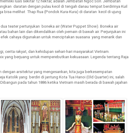
 memiliki luas sekitar 12 hektar, adalah Jembatan Ngoc Son. Jembatan
kan daratan dengan pulau kecil di tengah danau tempat berdirinya Kuil
ga bisa melihat Thap Rua (Pondok Kura-Kura) di daratan kecil di ujung
 dua teater pertunjukan boneka air (Water Puppet Show). Boneka air
tau bahan lain dan dikendalikan oleh pemain di bawah air. Perjunjukan ini
dan efek cahaya digunakan untuk menciptakan suasana yang menarik dan
i, cerita rakyat, dan kehidupan sehari-hari masyarakat Vietnam.
nix yang berjuang untuk memperebutkan kekuasaan. Legenda tentang Raja
rah dengan arsitektur yang mengesankan, kita juga berkesempatan
a Katolik yang berdiri di jantung Kota Tua Hanoi (Old Quarter) ini, salah
. Dibangun pada tahun 1886 ketika Vietnam masih berada di bawah jajahan