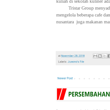
kuliah di sekolah kuliner ada
Tristar Group menyad
mengelola beberapa cafe da
nusantara
juga makanan man
at
November 28, 2018
Labels:
Juwono's File
Newer Post