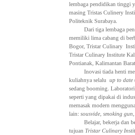
lembaga pendidikan tinggi y
masing Tristas Culinery Inst
Politeknik Surabaya.
Dari tiga lembaga pend
memiliki lima cabang di berb
Bogor, Tristar Culinary
Inst
Tristar Culinary Institute Ka
Pontianak, Kalimantan Barat
Inovasi tiada henti m
kuliahnya selalu
up to date
sedang booming. Laboratori
seperti yang dipakai di ind
memasak modern menggunaka
lain:
sousvide, smoking gun, 
Belajar, bekerja dan b
tujuan
Tristar Culinary Insti