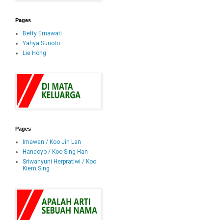
Pages
Betty Ernawati
Yahya Sunoto
Lie Hong
Pages
Imawan / Koo Jin Lan
Handoyo / Koo Sing Han
Sriwahyuni Herpratiwi / Koo
Kiem Sing