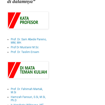
di dalamnya”
Prof. Dr. Sam Abede Pareno,
MM, MH.
Prof Dr Mustanir M.Sc
Prof. Dr. Taslim Ersam
Prof. Dr. Fahimah Martak,
M.Si
Hamzah Fansuri, S.Si, M.Si,
Ph.D