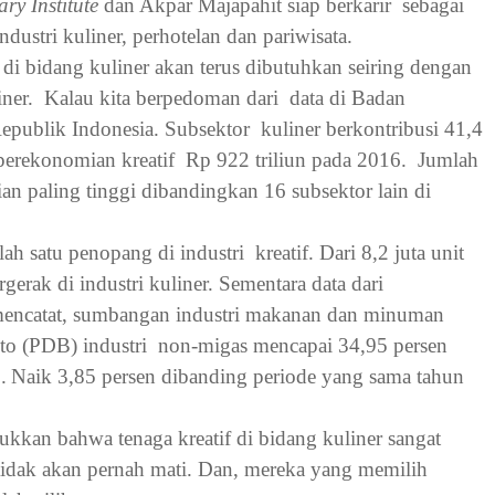
ary Institute
dan Akpar Majapahit siap berkarir
sebagai
industri kuliner, perhotelan dan pariwisata.
 di bidang kuliner akan terus dibutuhkan seiring dengan
ner.
Kalau kita berpedoman dari
data di Badan
epublik Indonesia. Subsektor
kuliner berkontribusi 41,4
 perekonomian kreatif
Rp 922 triliun pada 2016.
Jumlah
an paling tinggi dibandingkan 16 subsektor lain di
lah satu penopang di industri
kreatif. Dari 8,2 juta unit
ergerak di industri kuliner. Sementara data dari
mencatat, sumbangan industri makanan dan minuman
to (PDB) industri
non-migas mencapai 34,95 persen
.
Naik 3,85 persen dibanding periode yang sama tahun
ukkan bahwa tenaga kreatif di bidang kuliner sangat
tidak akan pernah mati. Dan, mereka yang memilih