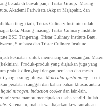
ang berada di bawah panji
Tristar Group.
Masing-
itute, Akademi Pariwisata (Akpar) Majapahit, dan
idikan tinggi tadi, Tristas Culinary Institute sudah
agai kota. Masing-masing, Tristar Culinary Institute
itute BSD Tangerang, Tristar Culinary Institute Batu,
liwaron, Surabaya dan Tristar Culinary Institute
.
enjadi kekuatan
untuk memenangkan persaingan. Materi
(kekinian). Produk-produk yang diajarkan juga yang
um praktik dilengkapi dengan peralatan dan mesin
ustri yang sesungguhnya.
Molecular gastronomy
– seni
n peralatan canggih dan bahan-bahan khusus antara
liquid nitrogen, induction cooker
dan lain-lain.
erkarir serta mampu menciptakan usaha sendiri. Itulah
tute
. Karena itu, mahasiswa diajarkan kewirausahaan