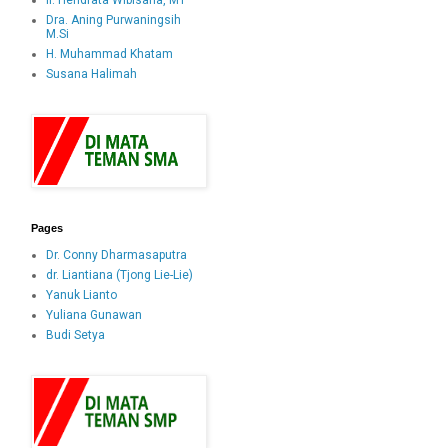
Ir. Hendrata Wibisana, MT
Dra. Aning Purwaningsih
M.Si
H. Muhammad Khatam
Susana Halimah
Pages
Dr. Conny Dharmasaputra
dr. Liantiana (Tjong Lie-Lie)
Yanuk Lianto
Yuliana Gunawan
Budi Setya