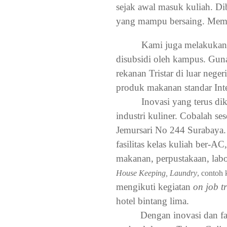
sejak awal masuk kuliah. D
yang mampu bersaing. Membek
Kami juga melakuka
disubsidi oleh kampus. Guna
rekanan Tristar di luar neg
produk makanan standar Inte
Inovasi yang terus di
industri kuliner. Cobalah ses
Jemursari No 244 Surabaya. 
fasilitas kelas kuliah ber-AC
makanan, perpustakaan, labo
House Keeping, Laundry
, contoh
mengikuti kegiatan
on job t
hotel bintang lima.
Dengan inovasi dan fa