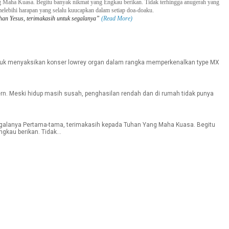
g Maha Kuasa. Begitu banyak nikmat yang Engkau berikan. Tidak terhingga anugerah yang
elebihi
harapan yang selalu kuucapkan
dalam setiap doa-doaku.
an Yesus, terimakasih untuk segalanya”
(Read More)
ntuk menyaksikan konser lowrey organ dalam rangka memperkenalkan type MX
Meski hidup masih susah, penghasilan rendah dan di rumah tidak punya
galanya Pertama-tama, terimakasih kepada Tuhan Yang Maha Kuasa. Begitu
gkau berikan. Tidak...