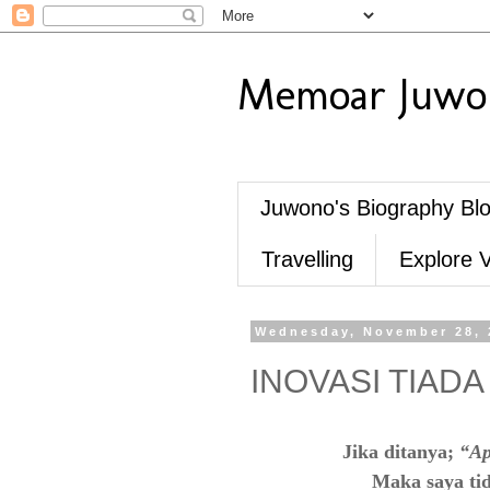
Memoar Juwon
Juwono's Biography Bl
Travelling
Explore 
Wednesday, November 28, 
INOVASI TIADA
Jika ditanya;
“Ap
Maka saya ti