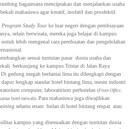
ibimbing bagaimana menciptakan dan menjalankan usaha
ali mahasiswa agar kreatif, inofatif dan prosfektif.
n
Program Study Tour
ke luar negeri dengan pembiayaan
nya, selain berwisata, mereka juga belajar di kampus
eri untuk lebih mengenal cara pembuatan dan pengelolahan
rnasional.
kembangkan sesuai tuntutan pasar
dunia usaha dan
ekali
berkunjung ke kampus Tristar di Jalan Raya
Di gedung megah berlantai lima itu dilengkapi dengan
, dapur lengkap standar hotel bintang lima, mesin industri
ratorium computer, laboratirium perhotelan
(
Front Office
,
Para mahasiswa juga diwajibkan
 kamar hotel mewah).
raining
selama enam
bulan di hotel bintang empat
atau
silitas kampus yang disesuaikan dengan tuntutan dunia