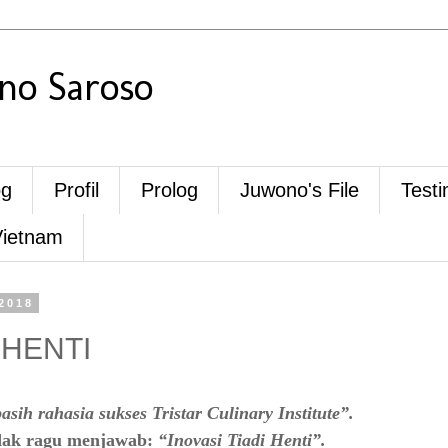
o Saroso
og
Profil
Prolog
Juwono's File
Testi
Vietnam
2018
 HENTI
asih rahasia sukses Tristar Culinary Institute”.
dak ragu menjawab:
“Inovasi Tiadi Henti”.