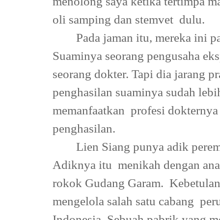
menolong saya ketika tertimpa m
oli samping dan stemvet
dulu.
Pada jaman itu, mereka ini p
Suaminya seorang pengusaha ekspe
seorang dokter. Tapi dia jarang p
penghasilan suaminya sudah lebih
memanfaatkan
profesi dokternya
penghasilan.
Lien Siang punya adik pere
Adiknya itu
menikah dengan anak 
rokok Gudang Garam.
Kebetulan
mengelola salah satu cabang
per
Indonesia. Sebuah pabrik yang 